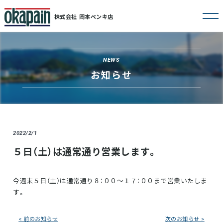
株式会社 岡本ペンキ店
Skip
to
content
NEWS
お知らせ
2022/2/1
５日（土）は通常通り営業します。
今週末５日（土）は通常通り８：００～１７：００まで営業いたしま
す。
投
< 前のお知らせ
次のお知らせ >