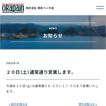
株式会社 岡本ペンキ店
Skip
to
content
NEWS
お知らせ
2022/8/18
２０日（土）通常通り営業します。
今週末２０日（土）は通常通り８：００～１７：００まで営業いたし
ます。
投
< 前のお知らせ
次のお知らせ >